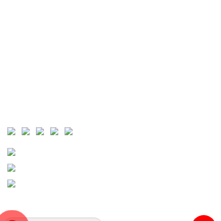
THỐNG KÊ TRUY CẬP
Visit Today :
Total Visit : 60088
Who's Online :