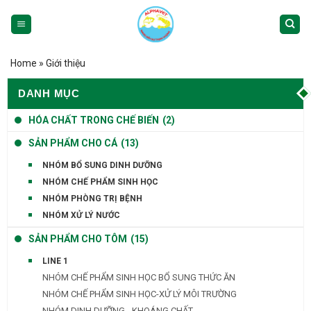
Skip
to
content
Home
»
Giới thiệu
DANH MỤC
HÓA CHẤT TRONG CHẾ BIẾN
(2)
SẢN PHẨM CHO CÁ
(13)
NHÓM BỔ SUNG DINH DƯỠNG
NHÓM CHẾ PHẨM SINH HỌC
NHÓM PHÒNG TRỊ BỆNH
NHÓM XỬ LÝ NƯỚC
SẢN PHẨM CHO TÔM
(15)
LINE 1
NHÓM CHẾ PHẨM SINH HỌC BỔ SUNG THỨC ĂN
NHÓM CHẾ PHẨM SINH HỌC-XỬ LÝ MÔI TRƯỜNG
NHÓM DINH DƯỠNG - KHOÁNG CHẤT