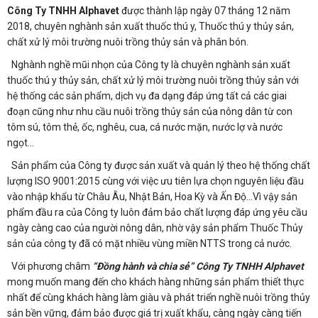
Công Ty TNHH Alphavet
được thành lập ngày 07 tháng 12 năm
2018, chuyên nghành sản xuất thuốc thú y, Thuốc thú y thủy sản,
chất xử lý môi trường nuôi trồng thủy sản và phân bón.
Nghành nghề mũi nhọn của Công ty là chuyên nghành sản xuất
thuốc thú y thủy sản, chất xử lý môi trường nuôi trồng thủy sản với
hệ thống các sản phẩm, dịch vụ đa dạng đáp ứng tất cả các giai
đoạn cũng như nhu cầu nuôi trồng thủy sản của nông dân từ con
tôm sú, tôm thẻ, ốc, nghêu, cua, cá nước mặn, nước lợ và nước
ngọt…
Sản phẩm của Công ty được sản xuất và quản lý theo hệ thống chất
lượng ISO 9001:2015 cùng với việc ưu tiên lựa chọn nguyên liệu đầu
vào nhập khẩu từ Châu Âu, Nhật Bản, Hoa Kỳ và Ấn Độ…Vì vậy sản
phẩm đầu ra của Công ty luôn đảm bảo chất lượng đáp ứng yêu cầu
ngày càng cao của người nông dân, nhờ vậy sản phẩm Thuốc Thủy
sản của công ty đã có mặt nhiều vùng miền NTTS trong cả nước.
Với phương châm
“Đồng hành và chia sẻ” Công Ty TNHH Alphavet
mong muốn mang đến cho khách hàng những sản phẩm thiết thực
nhất để cùng khách hàng làm giàu và phát triển nghề nuôi trồng thủy
sản bền vững, đảm bảo được giá trị xuất khẩu, càng ngày càng tiến