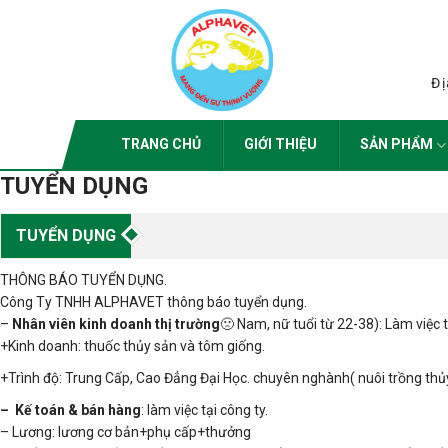
Skip
to
content
Đị
TRANG CHỦ
GIỚI THIỆU
SẢN PHẨM
TUYỂN DỤNG
TUYỂN DỤNG
THÔNG BÁO TUYỂN DỤNG.
Công Ty TNHH ALPHAVET thông báo tuyển dụng.
–
Nhân viên kinh doanh thị trường
🙁 Nam, nữ tuổi từ 22-38): Làm việc t
+Kinh doanh: thuốc thủy sản và tôm giống.
+Trình độ: Trung Cấp, Cao Đẳng Đại Học. chuyên nghành( nuôi trồng thủy
– Kế toán & bán hàng
: làm việc tại công ty.
– Lương: lương cơ bản+phụ cấp+thưởng