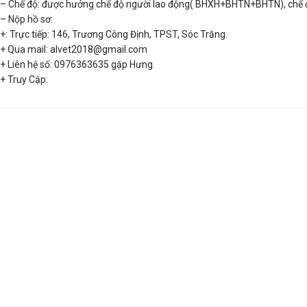
– Chế độ: được hưởng chế độ người lao động( BHXH+BHTN+BHTN), chế độ
– Nộp hồ sơ:
+: Trực tiếp: 146, Trương Công Định, TPST, Sóc Trăng.
+ Qua mail: alvet2018@gmail.com
+ Liên hệ số: 0976363635 gặp Hưng.
+ Truy Cập:
TUYỂN DỤNG
03/10/2022
1 COMMENT