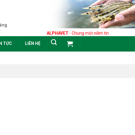
răng
:
ALPHAVET
- Chung một niềm tin
N TỨC
LIÊN HỆ