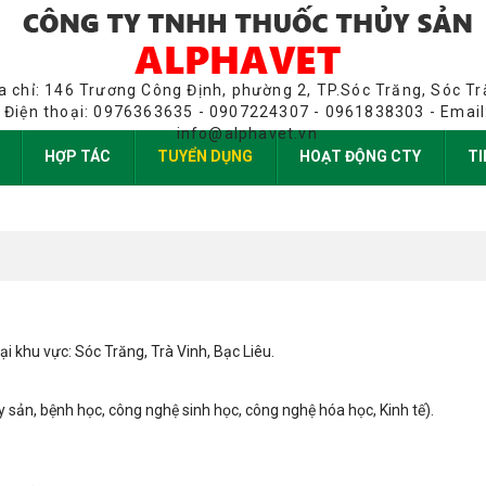
a chỉ: 146 Trương Công Định, phường 2, TP.Sóc Trăng, Sóc T
Điện thoại: 0976363635 - 0907224307 - 0961838303 - Email
info@alphavet.vn
HỢP TÁC
TUYỂN DỤNG
HOẠT ĐỘNG CTY
TI
ại khu vực: Sóc Trăng, Trà Vinh, Bạc Liêu.
 sản, bệnh học, công nghệ sinh học, công nghệ hóa học, Kinh tế).