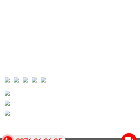
THỐNG KÊ TRUY CẬP
Visit Today :
Total Visit : 60117
Who's Online :